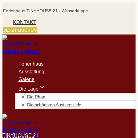
Zum
Ferienhaus TINYHOUSE 21 - Wasserkuppe
Inhalt
springen
KONTAKT
JETZT BUCHEN
Ferienhaus
Ausstattung
Galerie
Die Lage
Die Rhön
Die schönsten Ausflugsziele
TINYHOUSE 21