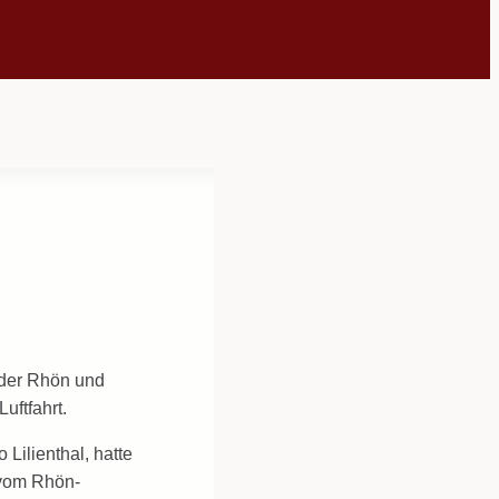
g der Rhön und
uftfahrt.
Lilienthal, hatte
 vom Rhön-