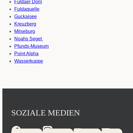
Fuldaer Dom
Fuldaquelle
Guckaisee
Kreuzberg
Milseburg
Noahs Segel
Pfunds-Museum
Point Alpha
Wasserkuppe
SOZIALE MEDIEN