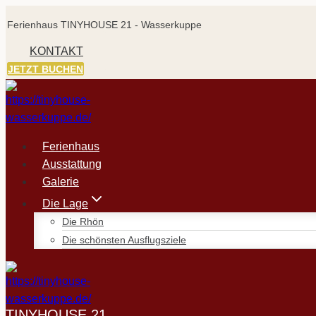
Zum
Ferienhaus TINYHOUSE 21 - Wasserkuppe
Inhalt
springen
KONTAKT
JETZT BUCHEN
Ferienhaus
Ausstattung
Galerie
Die Lage
Die Rhön
Die schönsten Ausflugsziele
TINYHOUSE 21