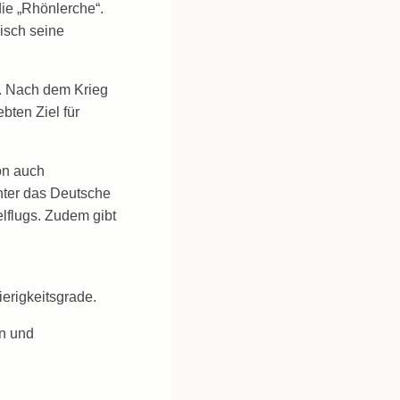
die „Rhönlerche“.
isch seine
e. Nach dem Krieg
ten Ziel für
on auch
nter das Deutsche
lflugs. Zudem gibt
erigkeitsgrade.
en und