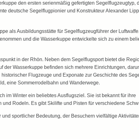
erkuppe den ersten serienmäßig gefertigten Segelflugzeugtyp, 
te deutsche Segelflugpionier und Konstrukteur Alexander Lipp
pe als Ausbildungsstätte für Segelflugzeugführer der Luftwaff
enommen und die Wasserkuppe entwickelte sich zu einem belieb
gspunkt in der Rhön. Neben dem Segelflugsport bietet die Regi
uf der Wasserkuppe befinden sich mehrere Einrichtungen, daru
istorischer Flugzeuge und Exponate zur Geschichte des Sege
wald, eine Sommerrodelbahn und Wanderwege.
im Winter ein beliebtes Ausflugsziel. Sie ist bekannt für ihre
und Rodeln. Es gibt Skilifte und Pisten für verschiedene Schwi
 und sportlicher Bedeutung, der Besuchern vielfältige Aktivität