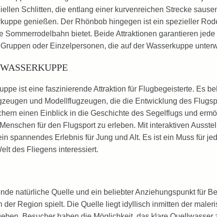
iellen Schlitten, die entlang einer kurvenreichen Strecke saus
uppe genießen. Der Rhönbob hingegen ist ein spezieller Rode
ine Sommerrodelbahn bietet. Beide Attraktionen garantieren je
en, Gruppen oder Einzelpersonen, die auf der Wasserkuppe unter
 WASSERKUPPE
e ist eine faszinierende Attraktion für Flugbegeisterte. Es be
zeugen und Modellflugzeugen, die die Entwicklung des Flugspo
rn einen Einblick in die Geschichte des Segelflugs und ermögl
 Menschen für den Flugsport zu erleben. Mit interaktiven Ausst
 spannendes Erlebnis für Jung und Alt. Es ist ein Muss für jed
lt des Fliegens interessiert.
de natürliche Quelle und ein beliebter Anziehungspunkt für Bes
 der Region spielt. Die Quelle liegt idyllisch inmitten der male
eben. Besucher haben die Möglichkeit, das klare Quellwasser