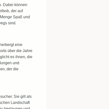
en. Dabei können
lbob, der auf
de Menge Spaß und
wegs sind.
herbergt eine
rts über die Jahre
icht es ihnen, die
ellungen und
en, der die
ucher. Sie gilt als
rischen Landschaft
 zu bestaunen und